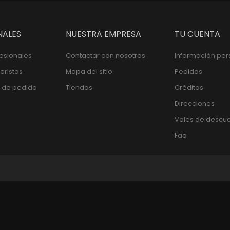
NALES
NUESTRA EMPRESA
TU CUENTA
fesionales
Contactar con nosotros
Información per
oristas
Mapa del sitio
Pedidos
 de pedido
Tiendas
Créditos
Direcciones
Vales de descu
Faq