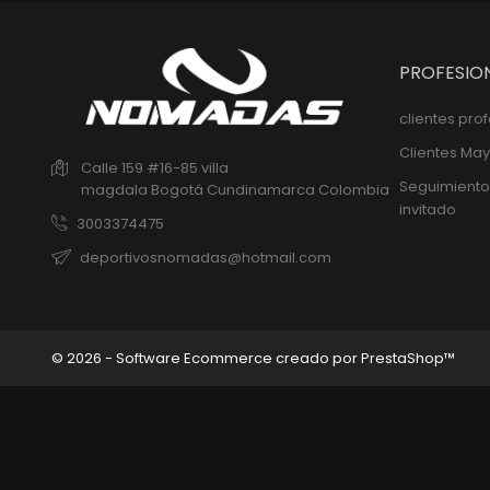
PROFESIO
clientes pro
Clientes May
Calle 159 #16-85 villa
Seguimiento
magdala
Bogotá
Cundinamarca
Colombia
invitado
3003374475
deportivosnomadas@hotmail.com
© 2026 - Software Ecommerce creado por PrestaShop™