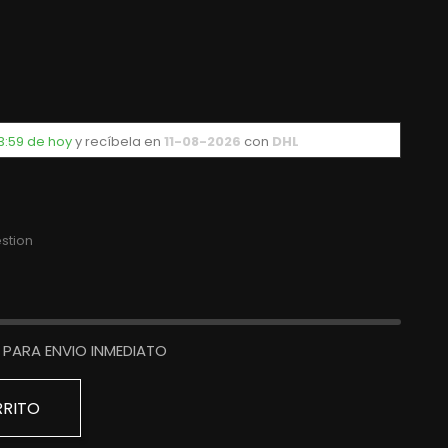
3:59 de hoy
y recíbela
en
11-08-2026
con
DHL
stion
PARA ENVIO INMEDIATO
RRITO