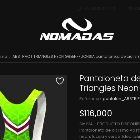
+573003374475
Ca
Deport
ismo
ABSTRACT TRIANGLES NEON GREEN-FUCHSIA pantaloneta de cicli
Pantaloneta de
Triangles Neo
Reference:
pantalon_ABSTRI
$116,000
Sin IVA
PRODUCTO DISPONIBL
Pantaloneta de ciclismo Abst
neon, fucsia y verde. Ideal pa