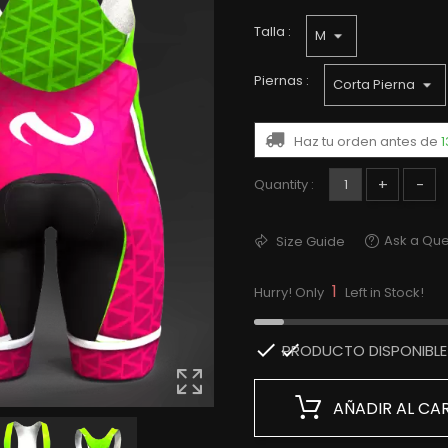
Talla :
Piernas :
Haz tu orden antes de
1
+
-
Quantity :
Ask a Que
Size Guide
1
Hurry! Only
Left in Stock!

PRODUCTO DISPONIBLE 
AÑADIR AL CA