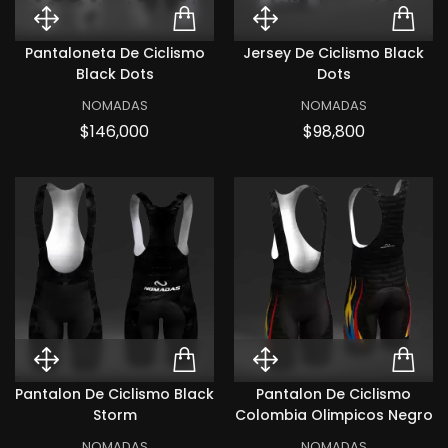
Quick View Pantaloneta de cicl
ADD TO CART PANTAL
Quick View Jer
ADD
Pantaloneta De Ciclismo
Jersey De Ciclismo Black
Black Dots
Dots
NOMADAS
NOMADAS
Precio
Precio
$146,000
$98,800
Quick View Pantalon de ciclism
ADD TO CART PANTAL
Quick View Pa
ADD
Pantalon De Ciclismo Black
Pantalon De Ciclismo
Storm
Colombia Olimpicos Negro
NOMADAS
NOMADAS