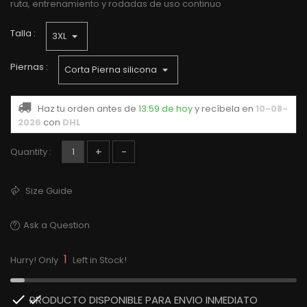
ruta, entrenamiento y rodadas de uso continuo
Talla :
Piernas :
Haz tu orden antes de
13:59 de hoy
y recíbela
en
10-08-
2026
con
DHL
+
-
Quantity :
Size Guide
Ask a Question
1
Hurry! Only
Left in Stock!

PRODUCTO DISPONIBLE PARA ENVIO INMEDIATO