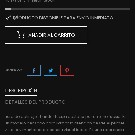
Hurry! Only
Left in Stock!

PRODUCTO DISPONIBLE PARA ENVIO INMEDIATO
AÑADIR AL CARRITO
Share on :
DESCRIPCIÓN
DETALLES DEL PRODUCTO
Licra de patinaje Thunder fucsia destaca por un tono fucsia. Es
un modelo pensado para llamar la atencion desde el primer
vistazo y mantener presencia visual fuerte. Es una referencia