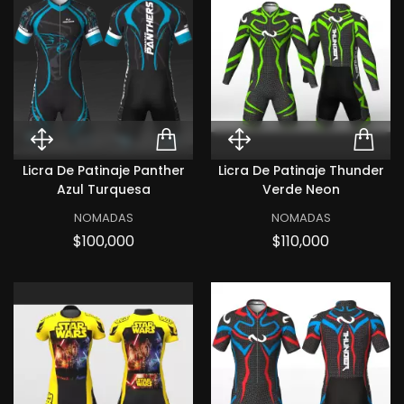
Quick View Licra de patinaje Pa
ADD TO CART LICRA 
Quick View Lic
ADD
Licra De Patinaje Panther
Licra De Patinaje Thunder
Azul Turquesa
Verde Neon
NOMADAS
NOMADAS
Precio
Precio
$100,000
$110,000