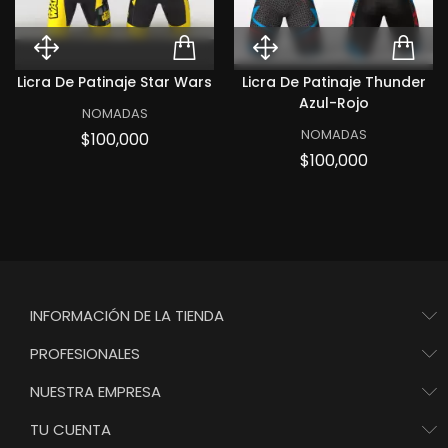
Quick View Licra de patinaje St
ADD TO CART LICRA 
Quick View Lic
ADD
Licra De Patinaje Star Wars
Licra De Patinaje Thunder
Azul-Rojo
NOMADAS
NOMADAS
Precio
$100,000
Precio
$100,000
INFORMACIÓN DE LA TIENDA
PROFESIONALES
NUESTRA EMPRESA
TU CUENTA