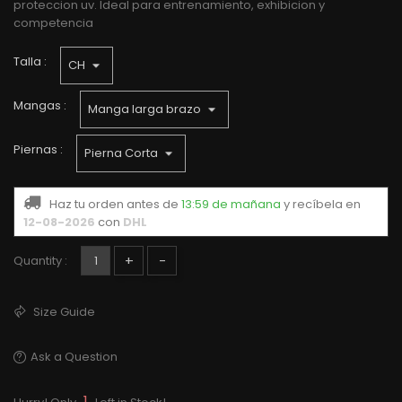
proteccion uv. Ideal para entrenamiento, exhibicion y
competencia
Talla :
Mangas :
Piernas :
Haz tu orden antes de
13:59 de mañana
y recíbela
en
12-08-2026
con
DHL
+
-
Quantity :
Size Guide
Ask a Question
1