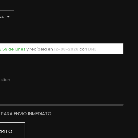
3:59 de lunes
y recíbela
en
12-08-2026
con
DHL
stion
PARA ENVIO INMEDIATO
RRITO