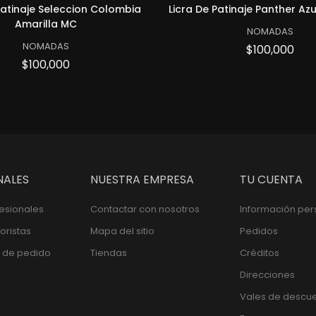
Patinaje Seleccion Colombia
Licra De Patinaje Panther Az
 Circles
 LICRA DE PATINAJE CIRCLES
ick View Licra de patinaje Selecci
ADD TO CART LICRA DE
Quick View L
Amarilla MC
NOMADAS
NOMADAS
Pre
$100,000
Precio
$100,000
NALES
NUESTRA EMPRESA
TU CUENTA
fesionales
Contactar con nosotros
Información per
oristas
Mapa del sitio
Pedidos
 de pedido
Tiendas
Créditos
Direcciones
Vales de descu