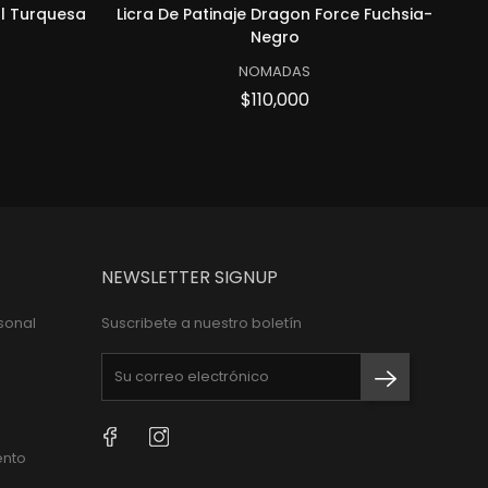
ul Turquesa
Licra De Patinaje Dragon Force Fuchsia-
on Colombia amarilla MC
 PATINAJE SELECCION COLOMBIA AMA
icra de patinaje Panther azul turqu
ADD TO CART LICRA DE PATINAJE
Quick View Licra de pa
ADD TO
Negro
NOMADAS
cio
Precio
$110,000
NEWSLETTER SIGNUP
sonal
Suscribete a nuestro boletín
Facebook
Instagram
ento