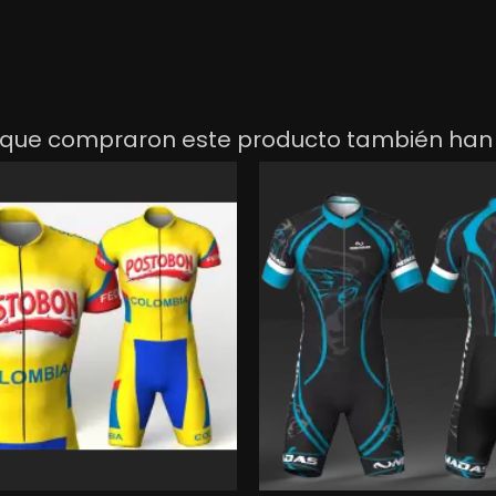
lismo Black storm
T PANTALON DE CICLISMO BLACK ST
s que compraron este producto también han