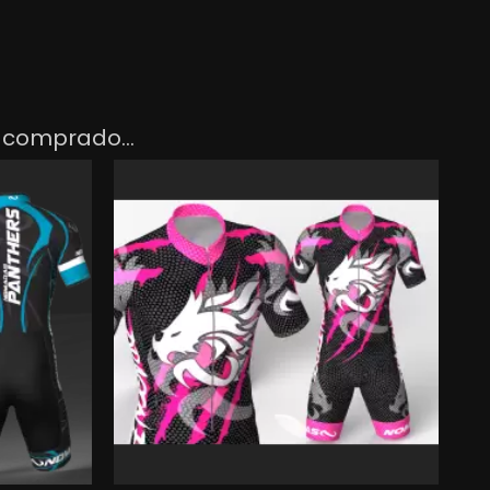
ORM
 comprado...