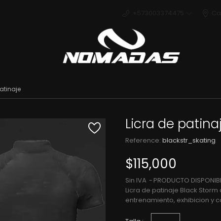
+573003374475
Ca
Deport
atinaje
Licra de patina
Reference:
blackstr_skating
$115,000
Sin IVA
PRODUCTO DISPONIBL
Licra de patinaje Black Storm
entrenamiento, exhibicion y