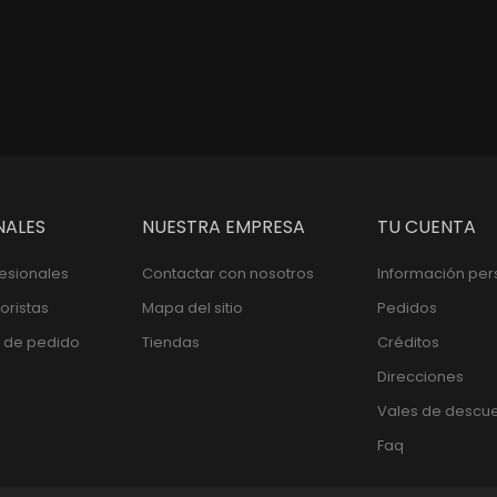
Precio
Pre
$100,000
$100,000
NALES
NUESTRA EMPRESA
TU CUENTA
fesionales
Contactar con nosotros
Información per
oristas
Mapa del sitio
Pedidos
 de pedido
Tiendas
Créditos
Direcciones
Vales de descu
Faq