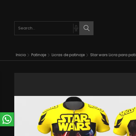
Search products
Search
Inicio
Patinaje
Licras de patinaje
Star wars Licra para pa
t