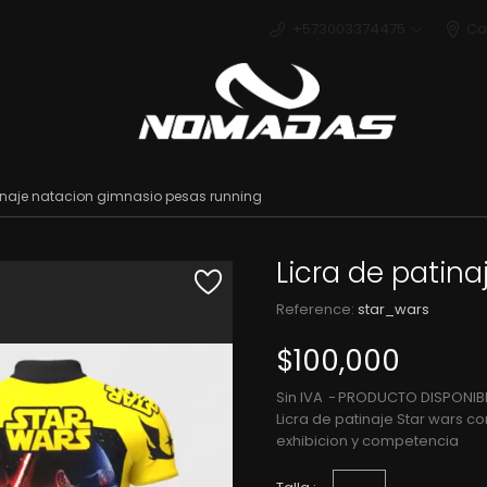
+573003374475
Ca
Deport
tinaje natacion gimnasio pesas running
Licra de patina
Reference:
star_wars
$100,000
Sin IVA
PRODUCTO DISPONIBL
Licra de patinaje Star wars co
exhibicion y competencia