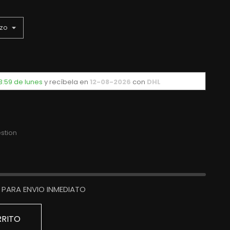
3:59 de lunes
y recíbela
en
12-08-2026
con
DHL
stion
PARA ENVIO INMEDIATO
RRITO