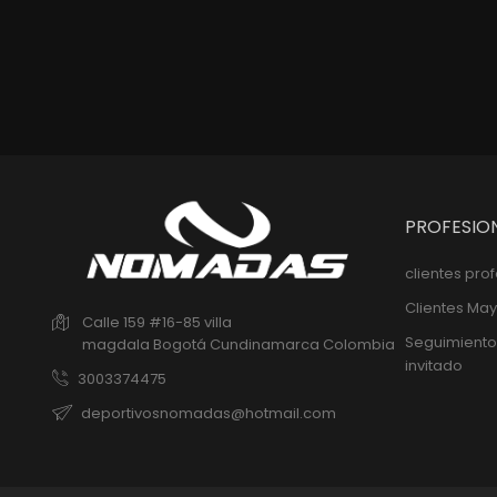
Precio
$88,800
PROFESIO
clientes pro
Clientes May
Calle 159 #16-85 villa
Seguimiento
magdala
Bogotá
Cundinamarca
Colombia
invitado
3003374475
deportivosnomadas@hotmail.com