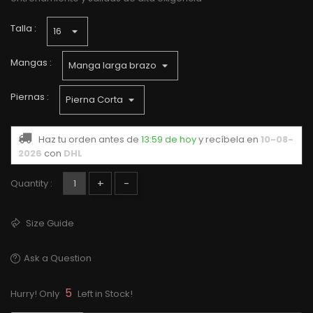
Talla :
Mangas :
Piernas :
Haz tu orden antes de
13:59 de hoy
y recíbela
en
10-08-
2026
con
DHL
+
-
Quantity :
Size Guide
Ask a Question
5
Hurry! Only
Left in Stock!