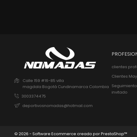
PROFESIO
clientes pro
Clientes May
Calle 159 #16-85 villa
Seguimiento
magdala
Bogotá
Cundinamarca
Colombia
invitado
3003374475
deportivosnomadas@hotmail.com
© 2026 - Software Ecommerce creado por PrestaShop™