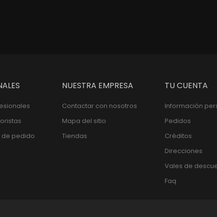
NALES
NUESTRA EMPRESA
TU CUENTA
fesionales
Contactar con nosotros
Información per
oristas
Mapa del sitio
Pedidos
 de pedido
Tiendas
Créditos
Direcciones
Vales de descu
Faq