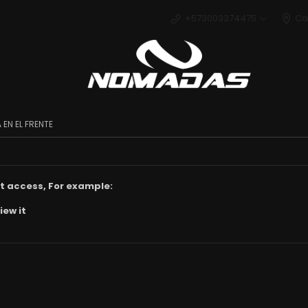
+573003374475
Ca
Deport
 EN EL FRENTE
t access, For example:
iew it