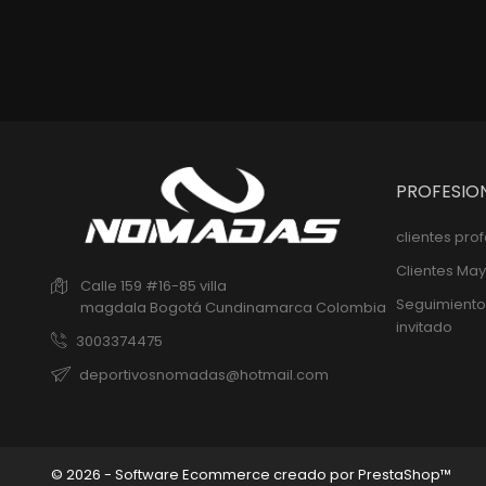
PROFESIO
clientes pro
Clientes May
Calle 159 #16-85 villa
Seguimiento
magdala
Bogotá
Cundinamarca
Colombia
invitado
3003374475
deportivosnomadas@hotmail.com
© 2026 - Software Ecommerce creado por PrestaShop™