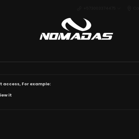
+573003374475
Ca
Deport
t access, For example:
iew it