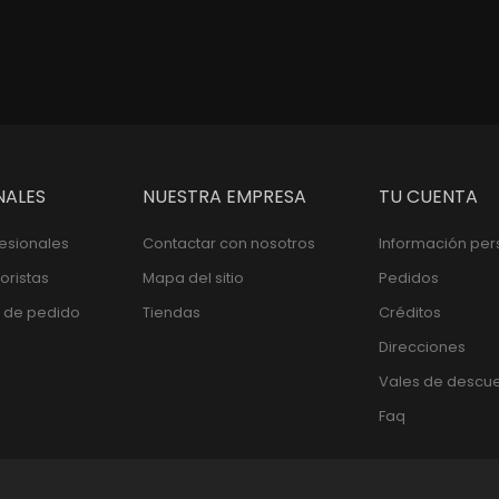
NALES
NUESTRA EMPRESA
TU CUENTA
fesionales
Contactar con nosotros
Información per
oristas
Mapa del sitio
Pedidos
 de pedido
Tiendas
Créditos
Direcciones
Vales de descu
Faq