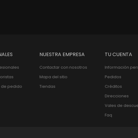
NALES
NUESTRA EMPRESA
TU CUENTA
fesionales
Contactar con nosotros
Información per
oristas
Mapa del sitio
Pedidos
 de pedido
Tiendas
Créditos
Direcciones
Vales de descu
Faq