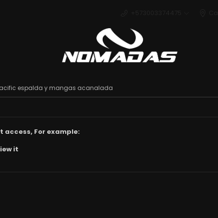
+573003374475
Ca
Deport
a pacific espalda y mangas acanalada
t access, For example:
iew it