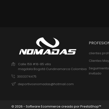
PROFESIO
clientes pro
Clientes May
Calle 159 #16-85 villa
Seguimiento
magdala
Bogotá
Cundinamarca
Colombia
invitado
3003374475
deportivosnomadas@hotmail.com
© 2026 - Software Ecommerce creado por PrestaShop™