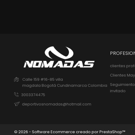
PROFESIO
clientes pro
Clientes May
Calle 159 #16-85 villa
Seguimiento
magdala
Bogotá
Cundinamarca
Colombia
invitado
3003374475
deportivosnomadas@hotmail.com
© 2026 - Software Ecommerce creado por PrestaShop™