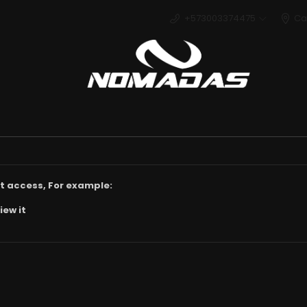
+573003374475
Ca
Deport
t access, For example:
iew it