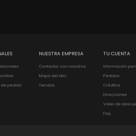
NALES
NUESTRA EMPRESA
TU CUENTA
fesionales
Contactar con nosotros
Información per
oristas
Mapa del sitio
Pedidos
 de pedido
Tiendas
Créditos
Direcciones
Vales de descu
Faq