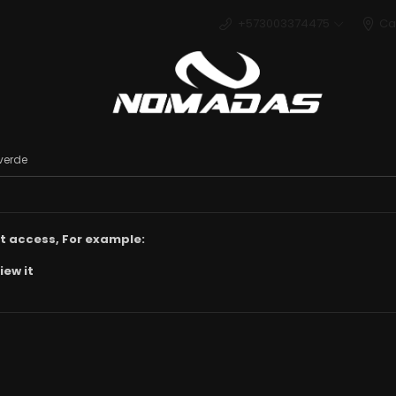
+573003374475
Ca
Deport
verde
t access, For example:
iew it