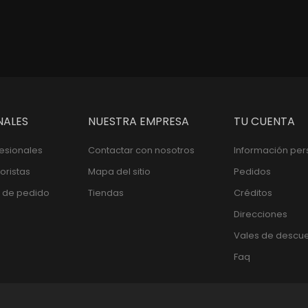
NALES
NUESTRA EMPRESA
TU CUENTA
fesionales
Contactar con nosotros
Información per
oristas
Mapa del sitio
Pedidos
 de pedido
Tiendas
Créditos
Direcciones
Vales de descu
Faq