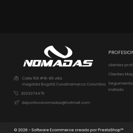
PROFESIO
clientes pro
Clientes May
Calle 159 #16-85 villa
Seguimiento
magdala
Bogotá
Cundinamarca
Colombia
invitado
3003374475
deportivosnomadas@hotmail.com
© 2026 - Software Ecommerce creado por PrestaShop™