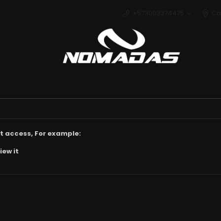
+573003374475
Ca
Deport
t access, For example:
iew it