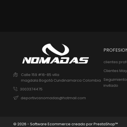
PROFESIO
clientes pro
Clientes May
Calle 159 #16-85 villa
Seguimiento
magdala
Bogotá
Cundinamarca
Colombia
invitado
3003374475
deportivosnomadas@hotmail.com
© 2026 - Software Ecommerce creado por PrestaShop™