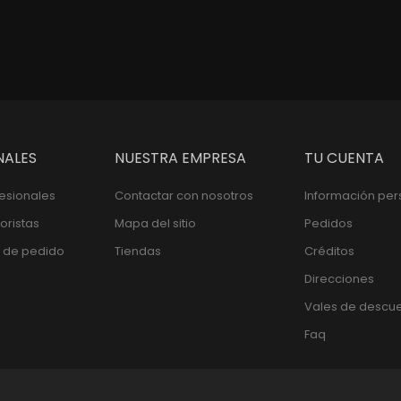
NALES
NUESTRA EMPRESA
TU CUENTA
fesionales
Contactar con nosotros
Información per
oristas
Mapa del sitio
Pedidos
 de pedido
Tiendas
Créditos
Direcciones
Vales de descu
Faq