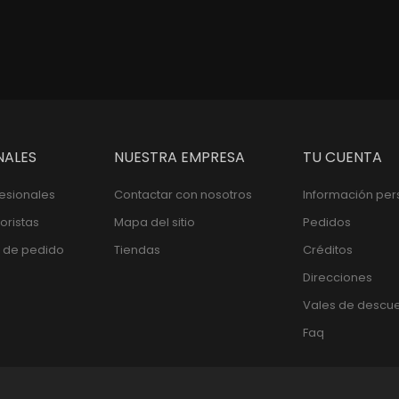
NALES
NUESTRA EMPRESA
TU CUENTA
fesionales
Contactar con nosotros
Información per
oristas
Mapa del sitio
Pedidos
 de pedido
Tiendas
Créditos
Direcciones
Vales de descu
Faq