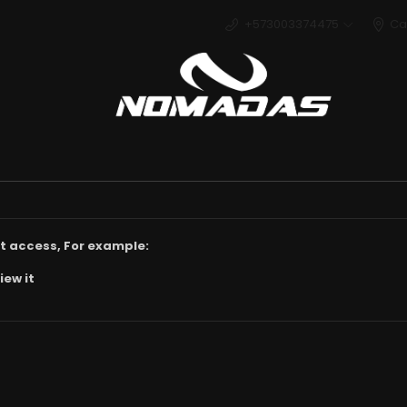
+573003374475
Ca
Deport
t access, For example:
iew it