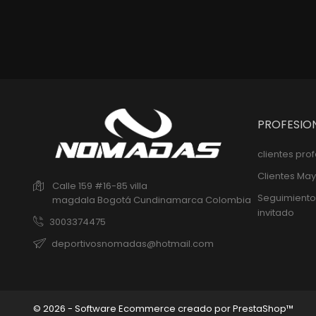
PROFESIO
clientes pro
Clientes May
Calle 159 #16-85 villa
Seguimiento
magdala
Bogotá
Cundinamarca
Colombia
invitado
3003374475
deportivosnomadas@hotmail.com
© 2026 - Software Ecommerce creado por PrestaShop™