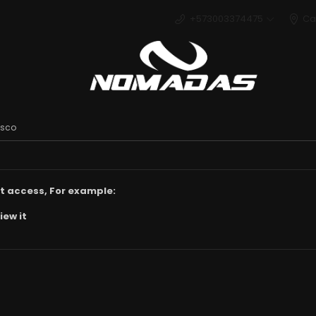
+573003374475
Ca
Deport
asco
t access, For example:
iew it