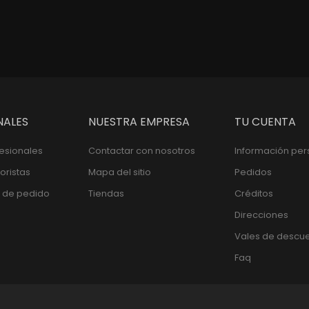
NALES
NUESTRA EMPRESA
TU CUENTA
fesionales
Contactar con nosotros
Información per
oristas
Mapa del sitio
Pedidos
 de pedido
Tiendas
Créditos
Direcciones
Vales de descu
Faq