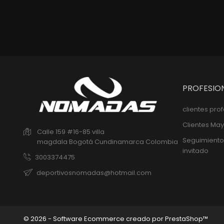
PROFESIO
clientes pro
Clientes May
Calle 159 #16-85 villa
Seguimiento
magdala
Bogotá
Cundinamarca
Colombia
invitado
3003374475
deportivosnomadas@hotmail.com
© 2026 - Software Ecommerce creado por PrestaShop™