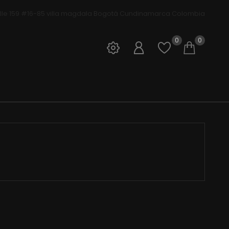
lle 159 #16-85 villa magdala Bogotá Cundinamarca Colombia
ivos Nomadas
0
0
Iniciar sesión
Open wis
Shop