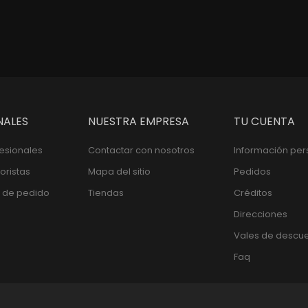
NALES
NUESTRA EMPRESA
TU CUENTA
fesionales
Contactar con nosotros
Información per
oristas
Mapa del sitio
Pedidos
 de pedido
Tiendas
Créditos
Direcciones
Vales de descu
Faq