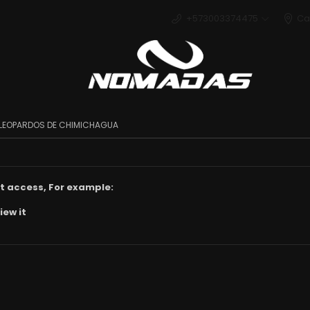
+573003374475
Ca
Deport
S LEOPARDOS DE CHIMICHAGUA
t access, For example:
iew it