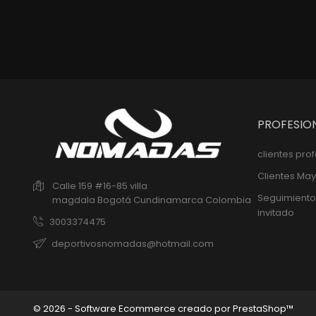
PROFESIO
clientes pro
Clientes May
Calle 159 #16-85 villa
Seguimiento
magdala
Bogotá
Cundinamarca
Colombia
invitado
3003374475
deportivosnomadas@hotmail.com
© 2026 - Software Ecommerce creado por PrestaShop™