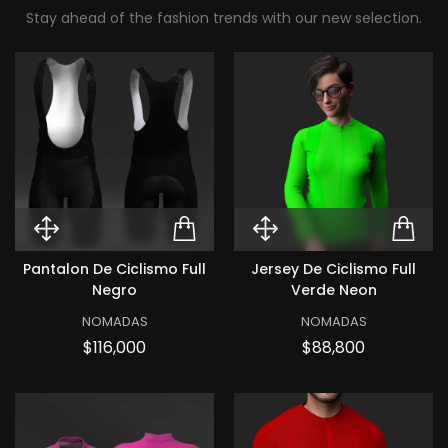
Stay ahead of the fashion trends with our new selection.
Quick View Pantalon de ciclismo
ADD TO CART PANTAL
Quick View Jer
ADD
Pantalon De Ciclismo Full
Jersey De Ciclismo Full
Negro
Verde Neon
NOMADAS
NOMADAS
Precio
Precio
$116,000
$88,800