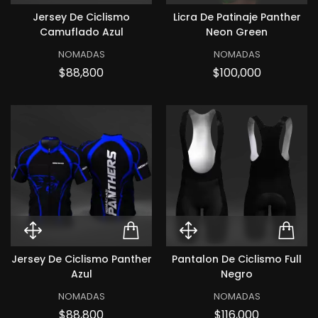
Quick View Jersey de ciclismo 
ADD TO CART JERSEY
Quick View Lic
ADD
Jersey De Ciclismo
Licra De Patinaje Panther
Camuflado Azul
Neon Green
NOMADAS
NOMADAS
Precio
Precio
$88,800
$100,000
Quick View Jersey de ciclismo P
ADD TO CART JERSEY 
Quick View Pan
ADD
Jersey De Ciclismo Panther
Pantalon De Ciclismo Full
Azul
Negro
NOMADAS
NOMADAS
Precio
Precio
$88,800
$116,000