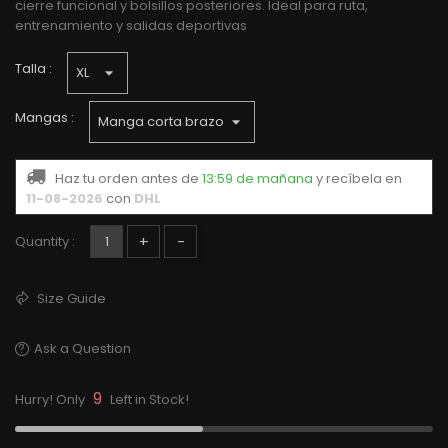
cierre funcional y bolsillos posteriores. Ideal para ruta,
entrenamiento y salidas deportivas
Talla :
Mangas :
Haz tu orden antes de
13:59 de mañana
y recíbela
en
11-08-2026
con
DHL
+
-
Quantity :
Size Guide
Ask a Question
9
Hurry! Only
Left in Stock!