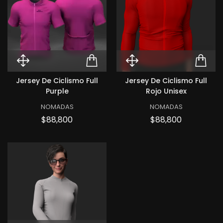
Quick View Jersey de ciclismo Fu
ADD TO CART JERSEY 
Quick View Jer
ADD
Jersey De Ciclismo Full
Jersey De Ciclismo Full
Purple
Rojo Unisex
NOMADAS
NOMADAS
Precio
Precio
$88,800
$88,800