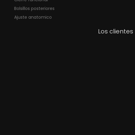
Bolsillos posteriores
Ajuste anatomico
Los cliente
Jersey De Ciclismo Full Amarillo Neon
Pantal