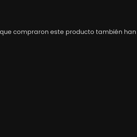
s que compraron este producto también han
on De Ciclismo Colombia
Jersey De Ciclismo Camufl