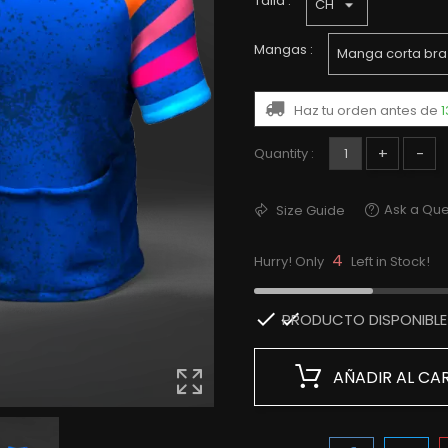
Talla :
Mangas :
Haz tu orden antes de
1
+
-
Quantity :
Ask a Que
Size Guide
4
Hurry! Only
Left in Stock!

PRODUCTO DISPONIBLE 
AÑADIR AL CA