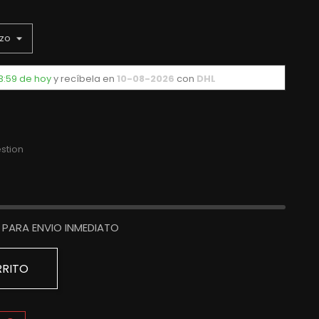
3:59 de hoy
y recíbela
en
10-08-2026
con
DHL
stion
PARA ENVIO INMEDIATO
RRITO