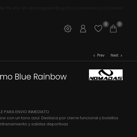
lle 159 #16-85 villa magdala Bogotá Cundinamarca Colombia
ivos Nomadas
0
0
Iniciar sesión
Open wis
Shop
Prev
Next
chevron_left
chevron_right
ismo Blue Rainbow
E PARA ENVIO INMEDIATO
w con un tono azul. Destaca por cierre funcional y bolsillos
 entrenamiento y salidas deportivas