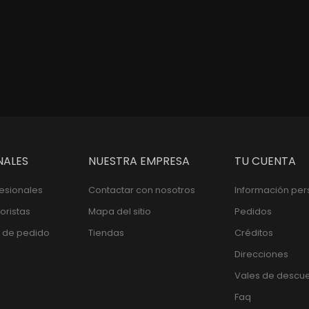
mo Full Amarillo Neon Unisex
 JERSEY DE CICLISMO FULL AMARILLO
ick View Pantalon de ciclismo Col
ADD TO CART PANTALO
Quick View J
Olimpicos Negro
NOMADAS
NOMADAS
Prec
$88,800
Precio
$141,000
NALES
NUESTRA EMPRESA
TU CUENTA
fesionales
Contactar con nosotros
Información per
oristas
Mapa del sitio
Pedidos
 de pedido
Tiendas
Créditos
Direcciones
Vales de descu
Faq