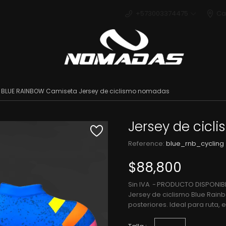
+573003374475
Ca
Deport
BLUE RAINBOW Camiseta Jersey de ciclismo nomadas
Jersey de cicl
Reference:
blue_rnb_cycling
$88,800
Sin IVA
PRODUCTO DISPONIBL
Jersey de ciclismo Blue Rainbo
posteriores. Ideal para ruta,