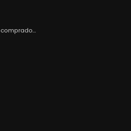
 comprado...
ado Fucsia
Pantalon De Ciclismo Full Negro