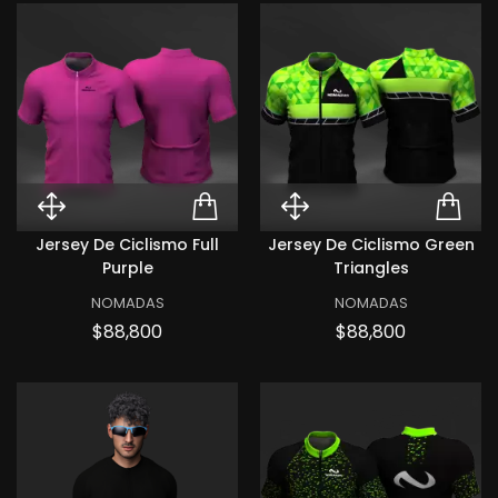
Quick View Jersey de ciclismo Fu
ADD TO CART JERSEY 
Quick View Jer
ADD
Jersey De Ciclismo Full
Jersey De Ciclismo Green
Purple
Triangles
NOMADAS
NOMADAS
Precio
Precio
$88,800
$88,800