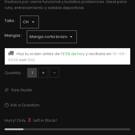
Destaca por cierre funcional y bolsillos posteriores. Ideal para
ruta, entrenamiento y salidas deportivas
Talla :
Mangas :
Haz tu orden antes de
13:59 de hoy
y recíbela
en
10-08-
2026
con
DHL
+
-
Quantity :
Size Guide
Ask a Question
3
Hurry! Only
Left in Stock!