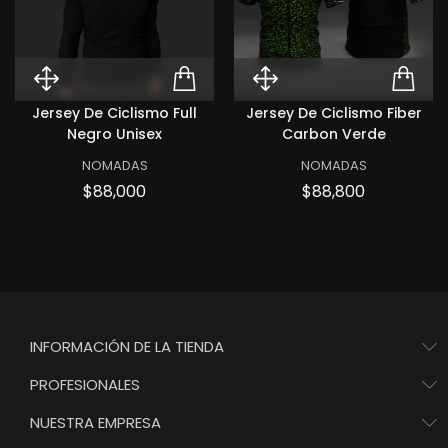
Quick View Jersey de ciclismo F
ADD TO CART JERSEY 
Quick View Jer
ADD
Jersey De Ciclismo Full
Jersey De Ciclismo Fiber
Negro Unisex
Carbon Verde
NOMADAS
NOMADAS
Precio
Precio
$88,000
$88,800
INFORMACIÓN DE LA TIENDA
PROFESIONALES
NUESTRA EMPRESA