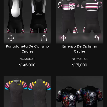
Quick View Pantaloneta de cicli
ADD TO CART PANTAL
Quick View Ent
ADD
Pantaloneta De Ciclismo
Enterizo De Ciclismo
Circles
Circles
NOMADAS
NOMADAS
Precio
Precio
$146,000
$171,000