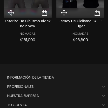
Quick View Enterizo de ciclismo
ADD TO CART ENTERI
Quick View Jer
ADD
Enterizo De Ciclismo Black
Jersey De Ciclismo Skull-
Rainbow
Tiger
NOMADAS
NOMADAS
Precio
Precio
$161,000
$98,800
INFORMACIÓN DE LA TIENDA
PROFESIONALES
NUESTRA EMPRESA
TU CUENTA