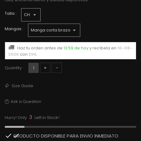
Talla :
Mangas :
Haz tu orden antes de
13:59 de hoy
y recíbela
en
10-08-
2026
con
DHL
+
-
Quantity :
Size Guide
Ask a Question
3
Hurry! Only
Left in Stock!

PRODUCTO DISPONIBLE PARA ENVIO INMEDIATO