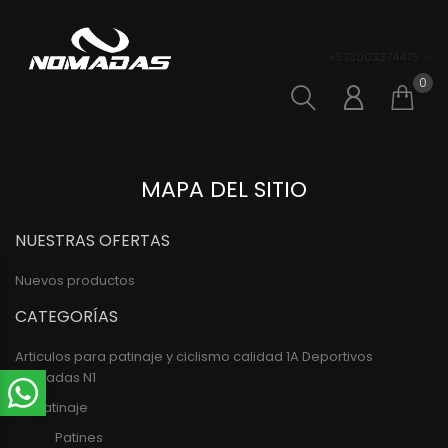
Deportivos Nomadas
+573003374475
0
Iniciar
Sh
MAPA DEL SITIO
NUESTRAS OFERTAS
Nuevos productos
CATEGORÍAS
Articulos para patinaje y ciclismo calidad 1A Deportivos
Nomadas N1
t
Patinaje
Patines